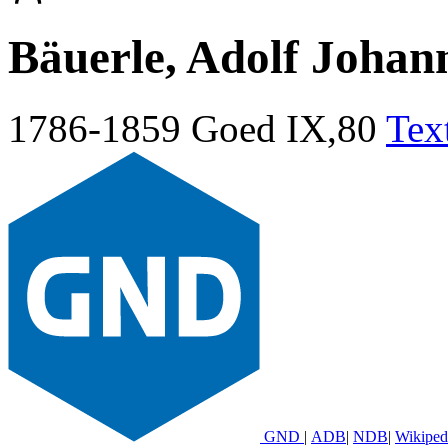
Bäuerle, Adolf Johan
1786-1859
Goed IX,80
Tex
GND
|
ADB
|
NDB
|
Wikiped