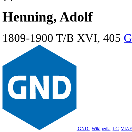
Henning, Adolf
1809-1900
T/B XVI, 405
G
GND
|
Wikipedia
|
LC
|
VIAF