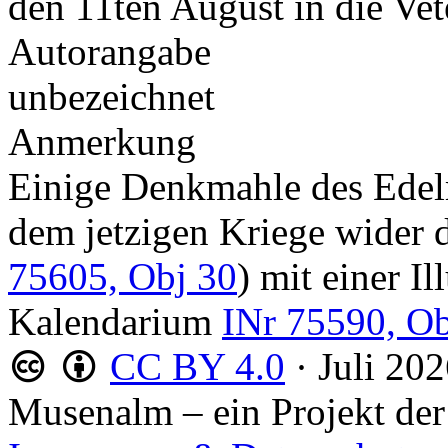
den 11ten August in die Ve
Autorangabe
unbezeichnet
Anmerkung
Einige Denkmahle des Edelm
dem jetzigen Kriege wider
75605, Obj 30
) mit einer Il
Kalendarium
INr 75590, Ob
CC BY 4.0
·
Juli 20
Musenalm – ein Projekt der