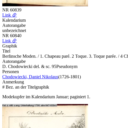
NR
60839
Link
Kalendarium
Autorangabe
unbezeichnet
NR
60840
Link
Graphik
Titel
Berlinsche Moden. / 1. Chapeau paré. 2 Toque. 3. Toque parée. / 4 C
Autorangabe
D. Chodowiecki del. & sc. 95
Pseudonym
Personen
Chodowiecki, Daniel Nikolaus
(1726-1801)
Anmerkung
# Bez. an der Titelgraphik
Modekupfer im Kalendarium Januar; paginiert 1.