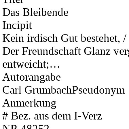
Das Bleibende
Incipit
Kein irdisch Gut bestehet, /
Der Freundschaft Glanz ver
entweicht;…
Autorangabe
Carl Grumbach
Pseudonym
Anmerkung
# Bez. aus dem I-Verz
NR
48252