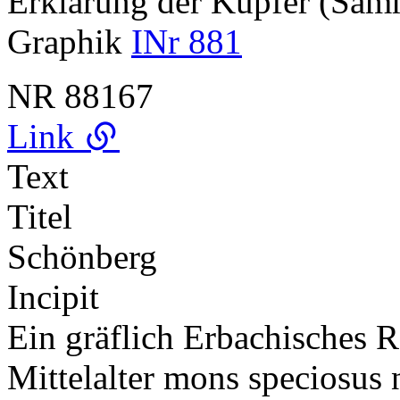
Erklärung der Kupfer (Sa
Graphik
INr 881
NR
88167
Link
Text
Titel
Schönberg
Incipit
Ein gräflich Erbachisches 
Mittelalter mons speciosus