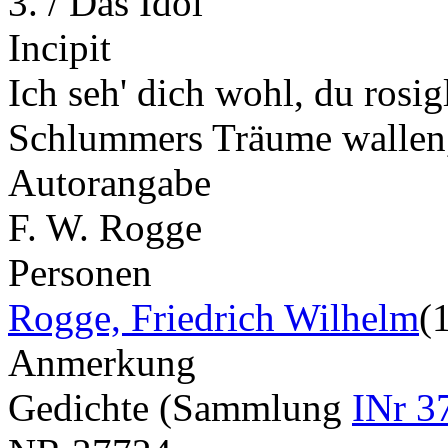
3. / Das Idol
Incipit
Ich seh' dich wohl, du rosi
Schlummers Träume walle
Autorangabe
F. W. Rogge
Personen
Rogge, Friedrich Wilhelm
(
Anmerkung
Gedichte (Sammlung
INr 3