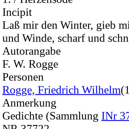
Incipit
Laß mir den Winter, gieb mi
und Winde, scharf und sch
Autorangabe
F. W. Rogge
Personen
Rogge, Friedrich Wilhelm
(
Anmerkung
Gedichte (Sammlung
INr 3
NR
37722