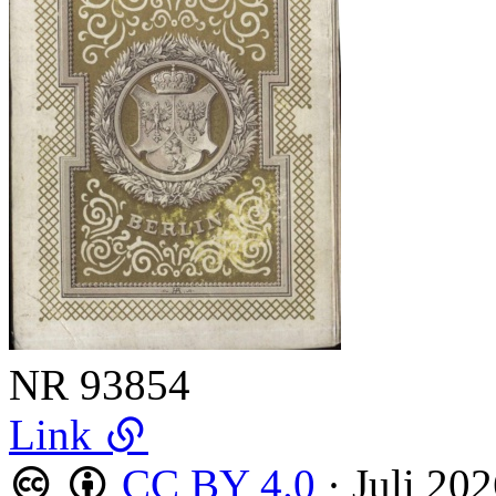
NR
93854
Link
CC BY 4.0
·
Juli 20