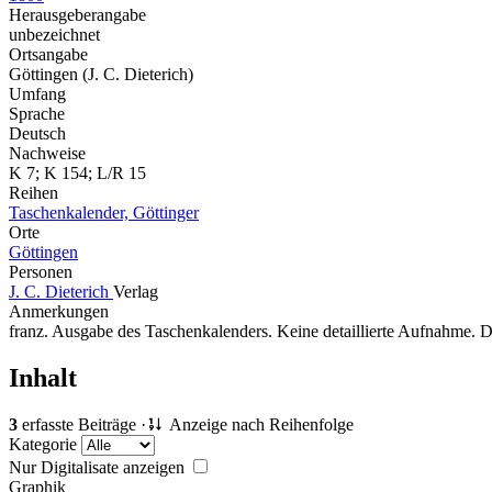
Herausgeberangabe
unbezeichnet
Ortsangabe
Göttingen (J. C. Dieterich)
Umfang
Sprache
Deutsch
Nachweise
K 7; K 154; L/R 15
Reihen
Taschenkalender, Göttinger
Orte
Göttingen
Personen
J. C. Dieterich
Verlag
Anmerkungen
franz. Ausgabe des Taschenkalenders. Keine detaillierte Aufnahme.
Inhalt
3
erfasste Beiträge ·
Anzeige nach Reihenfolge
Kategorie
Nur Digitalisate anzeigen
Graphik