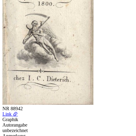
NR
88942
Link
Graphik
Autorangabe
unbezeichnet
Anmerkung