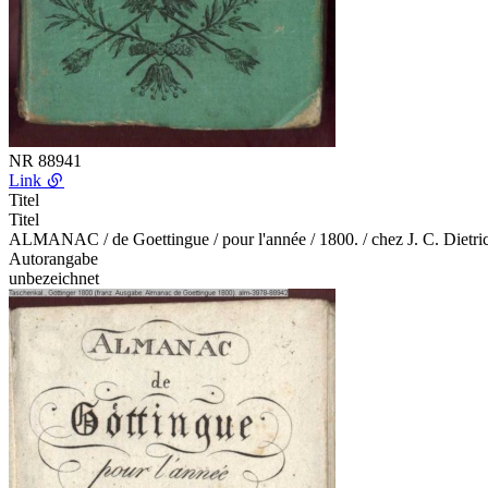
NR
88941
Link
Titel
Titel
ALMANAC / de Goettingue / pour l'année / 1800. / chez J. C. Dietri
Autorangabe
unbezeichnet