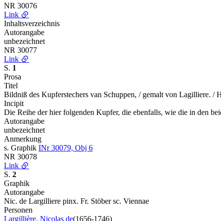
NR
30076
Link
Inhaltsverzeichnis
Autorangabe
unbezeichnet
NR
30077
Link
S.
1
Prosa
Titel
Bildniß des Kupferstechers van Schuppen, / gemalt von Lagilliere. /
Incipit
Die Reihe der hier folgenden Kupfer, die ebenfalls, wie die in den
Autorangabe
unbezeichnet
Anmerkung
s. Graphik
INr 30079, Obj 6
NR
30078
Link
S.
2
Graphik
Autorangabe
Nic. de Largilliere pinx. Fr. Stöber sc. Viennae
Personen
Largillière, Nicolas de
(1656-1746)