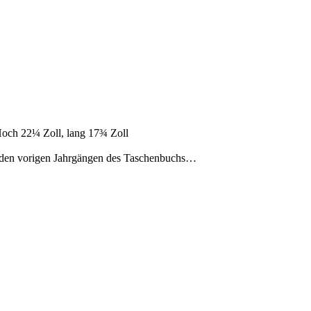
 Hoch 22¼ Zoll, lang 17¾ Zoll
 beiden vorigen Jahrgängen des Taschenbuchs…