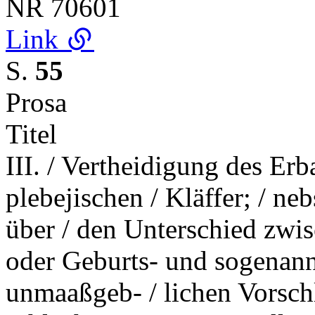
NR
70601
Link
S.
55
Prosa
Titel
III. / Vertheidigung des Erb
plebejischen / Kläffer; / n
über / den Unterschied zwi
oder Geburts- und sogenann
unmaaßgeb- / lichen Vorschl