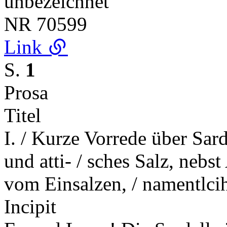
unbezeichnet
NR
70599
Link
S.
1
Prosa
Titel
I. / Kurze Vorrede über Sar
und atti- / sches Salz, nebs
vom Einsalzen, / namentlcih
Incipit