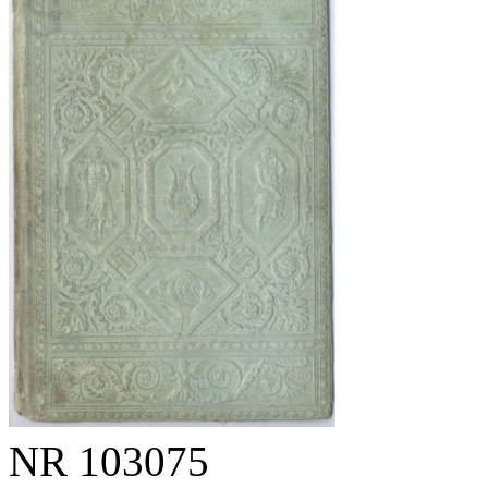
NR
103075