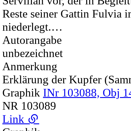
Servilian vor, der in Beglei
Reste seiner Gattin Fulvia
niederlegt.…
Autorangabe
unbezeichnet
Anmerkung
Erklärung der Kupfer (Sa
Graphik
INr 103088, Obj 1
NR
103089
Link