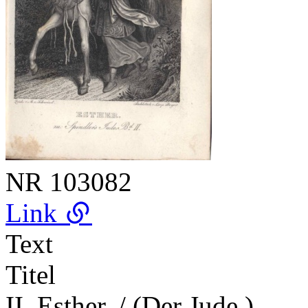
NR
103082
Link
Text
Titel
II. Esther. / (Der Jude.)