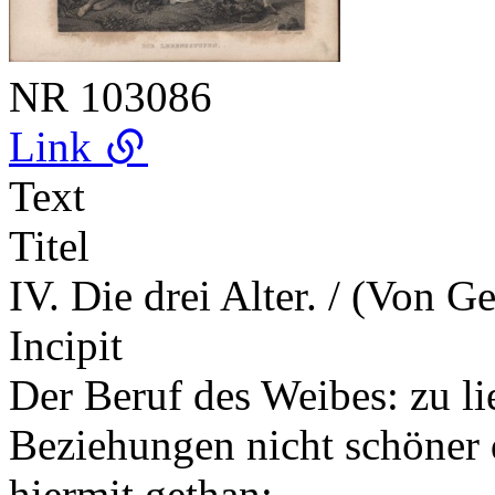
NR
103086
Link
Text
Titel
IV. Die drei Alter. / (Von Ge
Incipit
Der Beruf des Weibes: zu lie
Beziehungen nicht schöner d
hiermit gethan;…