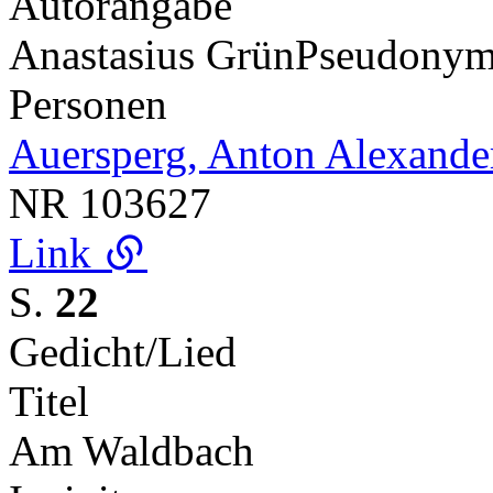
Autorangabe
Anastasius Grün
Pseudony
Personen
Auersperg, Anton Alexande
NR
103627
Link
S.
22
Gedicht/Lied
Titel
Am Waldbach