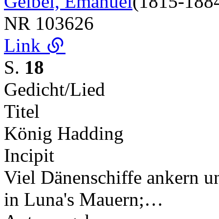
Geibel, Emanuel
(1815-188
NR
103626
Link
S.
18
Gedicht/Lied
Titel
König Hadding
Incipit
Viel Dänenschiffe ankern un
in Luna's Mauern;…