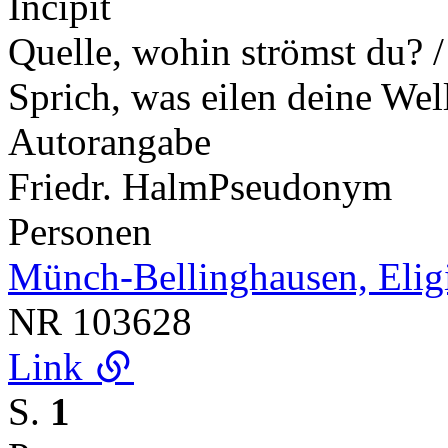
Incipit
Quelle, wohin strömst du? 
Sprich, was eilen deine We
Autorangabe
Friedr. Halm
Pseudonym
Personen
Münch-Bellinghausen, Elig
NR
103628
Link
S.
1