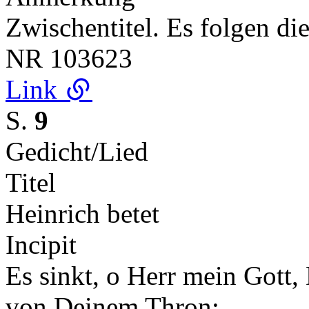
Zwischentitel. Es folgen d
NR
103623
Link
S.
9
Gedicht/Lied
Titel
Heinrich betet
Incipit
Es sinkt, o Herr mein Gott,
von Deinem Thron;…