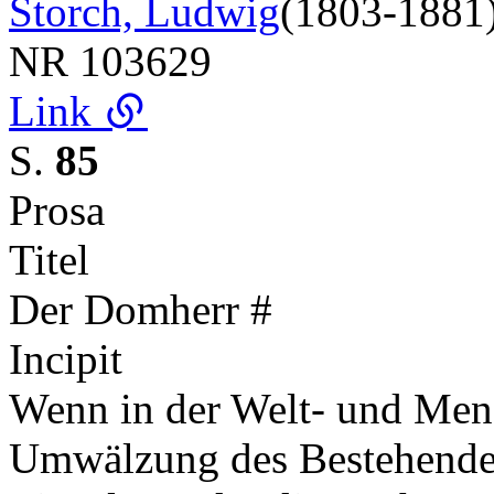
Storch, Ludwig
(1803-1881
NR
103629
Link
S.
85
Prosa
Titel
Der Domherr #
Incipit
Wenn in der Welt- und Mens
Umwälzung des Bestehenden