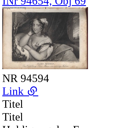
INr 94654, Obj 69
NR
94594
Link
Titel
Titel