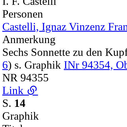
I. F. Castelli
Personen
Castelli, Ignaz Vinzenz Fra
Anmerkung
Sechs Sonnette zu den Ku
6
) s. Graphik
INr 94354, O
NR
94355
Link
S.
14
Graphik