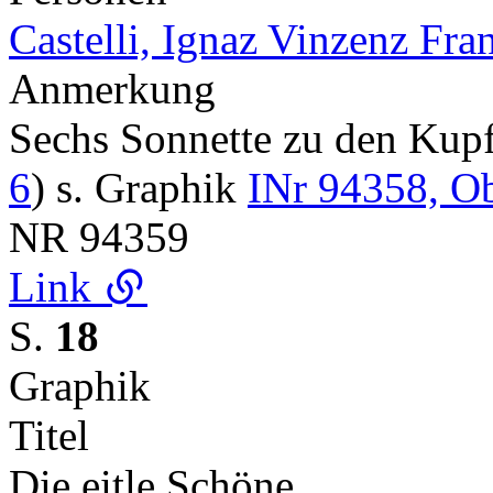
Castelli, Ignaz Vinzenz Fra
Anmerkung
Sechs Sonnette zu den Ku
6
) s. Graphik
INr 94358, O
NR
94359
Link
S.
18
Graphik
Titel
Die eitle Schöne