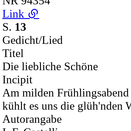
NR
94354
Link
S.
13
Gedicht/Lied
Titel
Die liebliche Schöne
Incipit
Am milden Frühlingsabend 
kühlt es uns die glüh'nde
Autorangabe