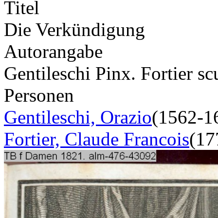
Titel
Die Verkündigung
Autorangabe
Gentileschi Pinx. Fortier sc
Personen
Gentileschi, Orazio
(1562-1
Fortier, Claude Francois
(17