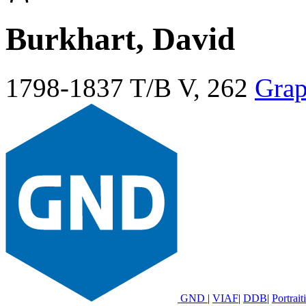
Burkhart, David
1798-1837
T/B V, 262
Grap
GND
|
VIAF
|
DDB
|
Portrait