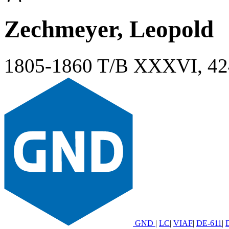
Zechmeyer, Leopold
1805-1860
T/B XXXVI, 4
GND
|
LC
|
VIAF
|
DE-611
|