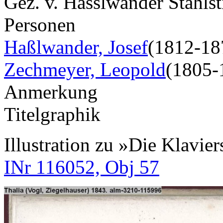
Gez. v. Hasslwander Stahls
Personen
Haßlwander, Josef
(1812-18
Zechmeyer, Leopold
(1805-
Anmerkung
Titelgraphik
Illustration zu »Die Klavie
INr 116052, Obj 57