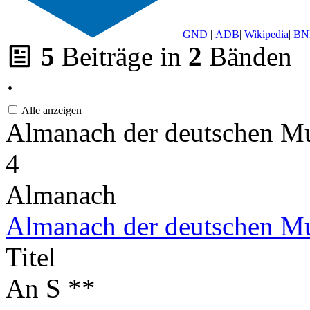
GND
|
ADB
|
Wikipedia
|
BN
5
Beiträge in
2
Bänden
·
Alle anzeigen
Almanach der deutschen M
4
Almanach
Almanach der deutschen M
Titel
An S **