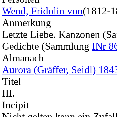
Wend, Fridolin von
(1812-1
Anmerkung
Letzte Liebe. Kanzonen (
Gedichte (Sammlung
INr 8
Almanach
Aurora (Gräffer, Seidl) 184
Titel
III.
Incipit
Nicht gelten kann ein Zufal