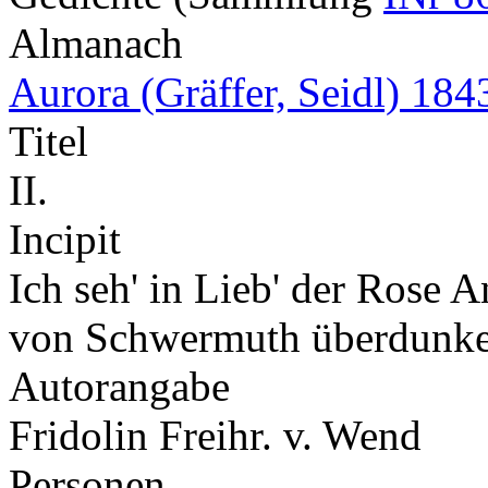
Almanach
Aurora (Gräffer, Seidl) 184
Titel
II.
Incipit
Ich seh' in Lieb' der Rose An
von Schwermuth überdunk
Autorangabe
Fridolin Freihr. v. Wend
Personen