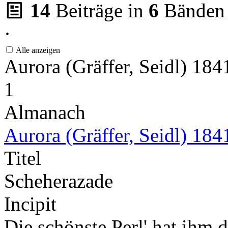
14
Beiträge in
6
Bänden
·
Alle anzeigen
Aurora (Gräffer, Seidl) 18
1
Almanach
Aurora (Gräffer, Seidl) 184
Titel
Scheherazade
Incipit
Die schönste Perl' hat ihm 