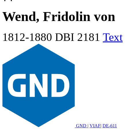
Wend, Fridolin von
1812-1880
DBI 2181
Text
GND
|
VIAF
|
DE-611