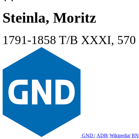
Steinla, Moritz
1791-1858
T/B XXXI, 570
GND
|
ADB
|
Wikipedia
|
BN