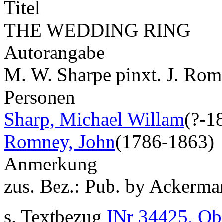
Titel
THE WEDDING RING
Autorangabe
M. W. Sharpe pinxt. J. Rom
Personen
Sharp, Michael Willam
(?-1
Romney, John
(1786-1863)
Anmerkung
zus. Bez.: Pub. by Ackerm
s. Textbezug
INr 34425, Ob