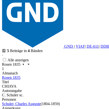
GND
|
VIAF
|
DE-611
|
DDB
5
Beiträge in
4
Bänden
·
Alle anzeigen
Rosen 1835
1
Almanach
Rosen 1835
Titel
CHIAVA
Autorangabe
C. Schuler sc.
Personen
Schuler, Charles Auguste
(1804-1859)
Anmerkung