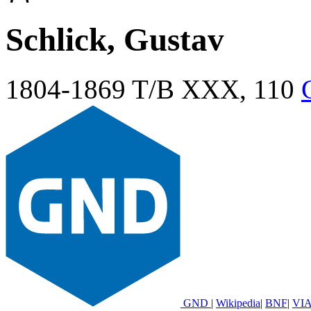
Schlick, Gustav
1804-1869
T/B XXX, 110
GND
|
Wikipedia
|
BNF
|
VI