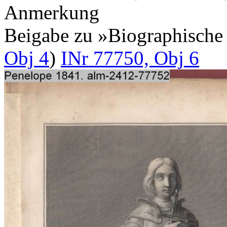
Anmerkung
Beigabe zu »Biographisch
Obj 4
)
INr 77750, Obj 6