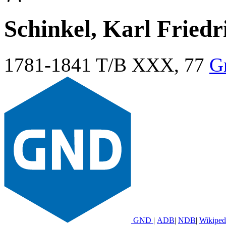
Schinkel, Karl Friedr
1781-1841
T/B XXX, 77
G
GND
|
ADB
|
NDB
|
Wikiped