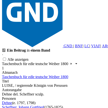
GND
|
BNF
|
LC
|
VIAF
|
AR
Ein Beitrag
in
einem Band
·
Alle anzeigen
Taschenbuch für edle teutsche Weiber 1800
1
Almanach
Taschenbuch für edle teutsche Weiber 1800
Titel
LUISE, / regierende Königin von Preussen
Autorangabe
Dehne del. Scheffner sculp.
Personen
Dehne
(e. 1797, 1798)
Scheffner, Johann Gottfried
(1765-1825)