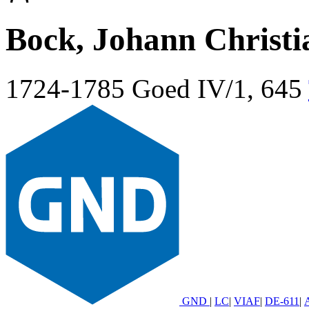
Bock, Johann Christi
1724-1785
Goed IV/1, 645
GND
|
LC
|
VIAF
|
DE-611
|