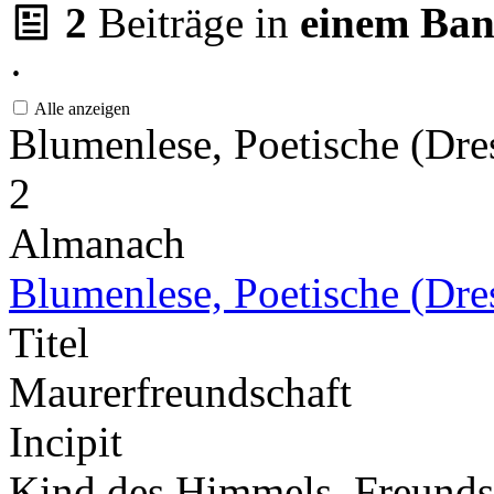
2
Beiträge in
einem Ba
·
Alle anzeigen
Blumenlese, Poetische (Dr
2
Almanach
Blumenlese, Poetische (Dr
Titel
Maurerfreundschaft
Incipit
Kind des Himmels, Freunds