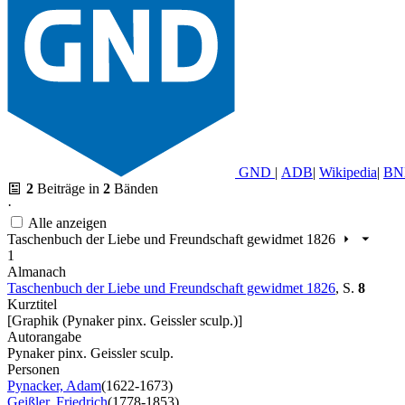
GND
|
ADB
|
Wikipedia
|
BN
2
Beiträge in
2
Bänden
·
Alle anzeigen
Taschenbuch der Liebe und Freundschaft gewidmet 1826
1
Almanach
Taschenbuch der Liebe und Freundschaft gewidmet 1826
,
S.
8
Kurztitel
[Graphik (Pynaker pinx. Geissler sculp.)]
Autorangabe
Pynaker pinx. Geissler sculp.
Personen
Pynacker, Adam
(1622-1673)
Geißler, Friedrich
(1778-1853)