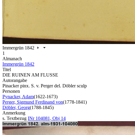
Immergrün 1842
1
Almanach
Immergrün 1842
Titel
DIE RUINEN AM FLUSSE
Autorangabe
Pinacker pinx. S. v. Perger del. Döbler sculp
Personen
Pynacker, Adam
(1622-1673)
Perger, Sigmund Ferdinand von
(1778-1841)
Döbler, Georg
(1788-1845)
Anmerkung
s. Textbezug
INr 104081, Obj 14