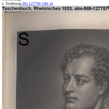
s. Textbezug
INr 127759, Obj 16