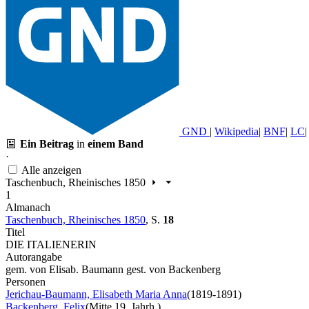
GND
|
Wikipedia
|
BNF
|
LC
|
Ein Beitrag
in
einem Band
·
Alle anzeigen
Taschenbuch, Rheinisches 1850
1
Almanach
Taschenbuch, Rheinisches 1850
,
S.
18
Titel
DIE ITALIENERIN
Autorangabe
gem. von Elisab. Baumann gest. von Backenberg
Personen
Jerichau-Baumann, Elisabeth Maria Anna
(1819-1891)
Backenberg, Felix
(Mitte 19. Jahrh.)