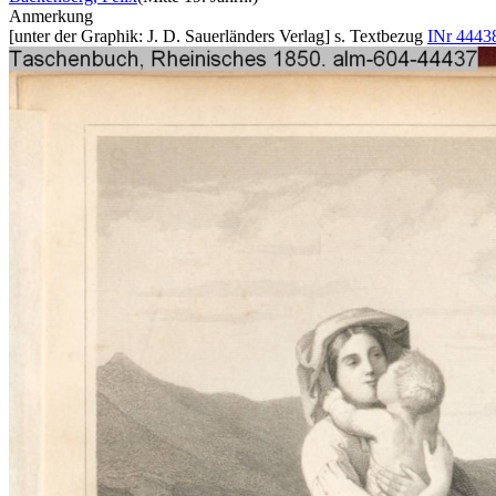
Anmerkung
[unter der Graphik: J. D. Sauerländers Verlag] s. Textbezug
INr 4443