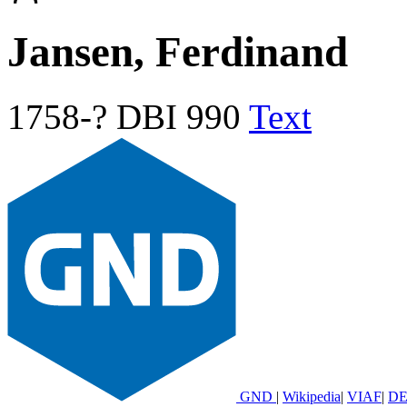
Jansen, Ferdinand
1758-?
DBI 990
Text
GND
|
Wikipedia
|
VIAF
|
DE