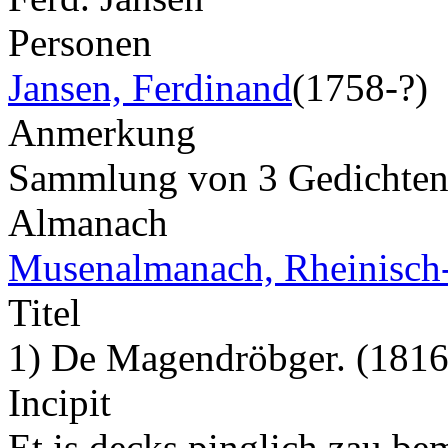
Personen
Jansen, Ferdinand
(1758-?)
Anmerkung
Sammlung von 3 Gedichte
Almanach
Musenalmanach, Rheinisch-
Titel
1) De Magendröbger. (1816
Incipit
Et is decks pinglich zau be