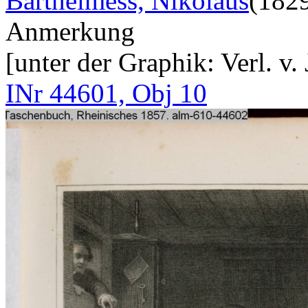
Barthelmess, Nikolaus
(182
Anmerkung
[unter der Graphik: Verl. v.
INr 44601, Obj 10