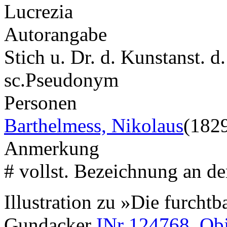
Lucrezia
Autorangabe
Stich u. Dr. d. Kunstanst. d
sc.
Pseudonym
Personen
Barthelmess, Nikolaus
(182
Anmerkung
# vollst. Bezeichnung an de
Illustration zu »Die furch
Gundacker
INr 124768, Ob