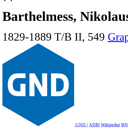
Barthelmess, Nikolau
1829-1889
T/B II, 549
Gra
GND
|
ADB
|
Wikipedia
|
BN