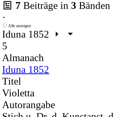
7
Beiträge in
3
Bänden
·
Alle anzeigen
Iduna 1852
5
Almanach
Iduna 1852
Titel
Violetta
Autorangabe
Stich u. Dr. d. Kunstanst. d