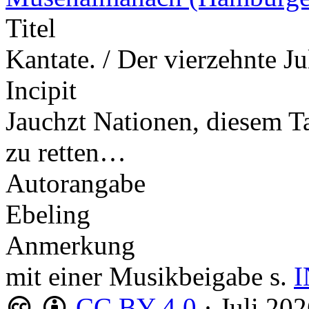
Titel
Kantate. / Der vierzehnte J
Incipit
Jauchzt Nationen, diesem Ta
zu retten…
Autorangabe
Ebeling
Anmerkung
mit einer Musikbeigabe s.
I
CC BY 4.0
·
Juli 20