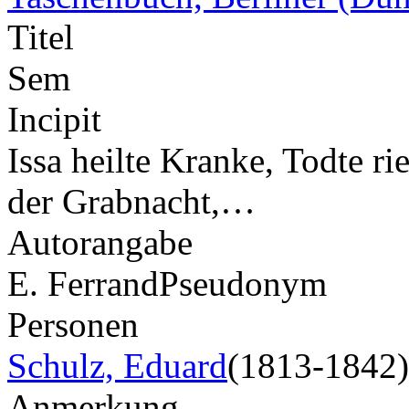
Titel
Sem
Incipit
Issa heilte Kranke, Todte r
der Grabnacht,…
Autorangabe
E. Ferrand
Pseudonym
Personen
Schulz, Eduard
(1813-1842)
Anmerkung