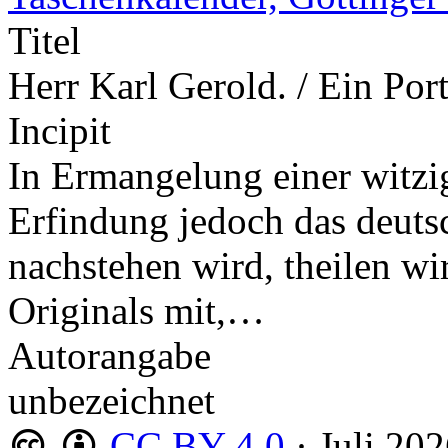
Titel
Herr Karl Gerold. / Ein Port
Incipit
In Ermangelung einer witzig
Erfindung jedoch das deutsc
nachstehen wird, theilen wi
Originals mit,…
Autorangabe
unbezeichnet
CC BY 4.0
·
Juli 20