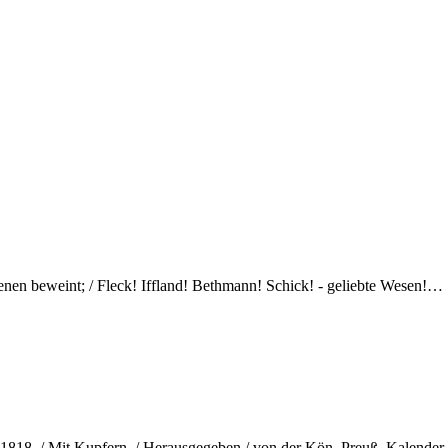
menen beweint; / Fleck! Iffland! Bethmann! Schick! - geliebte Wesen!…
18. / Mit Kupfern. / Herausgegeben / von der Kön. Preuß. Kalender