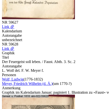
NR
59627
Link
Kalendarium
Autorangabe
unbezeichnet
NR
59628
Link
Graphik
Titel
Der Feuergeist soll leben. / Faust. Abth. 3. Sc. 2
Autorangabe
L. Wolf del. F. W. Meyer f.
Personen
Wolf, Ludwig
(1776-1832)
Meyer, Friedrich Wilhelm (d. Ä.)
(um 1770-?)
Anmerkung
Graphik im Kalendarium Januar; paginiert 1. Illustration zu »Faust« 