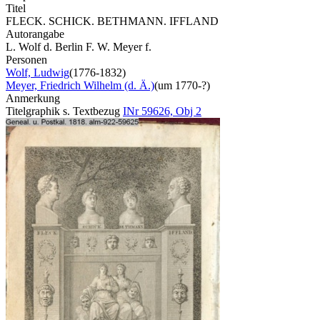
Titel
FLECK. SCHICK. BETHMANN. IFFLAND
Autorangabe
L. Wolf d. Berlin F. W. Meyer f.
Personen
Wolf, Ludwig
(1776-1832)
Meyer, Friedrich Wilhelm (d. Ä.)
(um 1770-?)
Anmerkung
Titelgraphik s. Textbezug
INr 59626, Obj 2