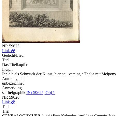
NR
59625
Link
Gedicht/Lied
Titel
Das Titelkupfer
Incipit
Ihr, die als Schmuck der Kunst, hier neu vereint, / Thalia mit Melpo
Autorangabe
unbezeichnet
Anmerkung
s. Titelgraphik
INr 59625, Obj 1
NR
59626
Link
Titel
Titel
GENEALOGISCHER / und / Post-Kalender / auf / das Gemein-Jahr 18