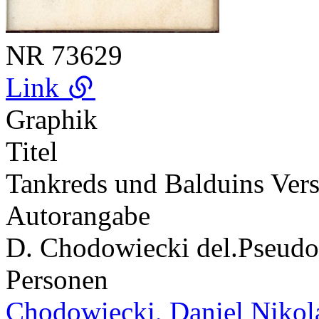
NR
73629
Link
Graphik
Titel
Tankreds und Balduins Ver
Autorangabe
D. Chodowiecki del.
Pseud
Personen
Chodowiecki, Daniel Nikol