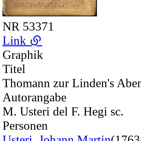
NR
53371
Link
Graphik
Titel
Thomann zur Linden's Abe
Autorangabe
M. Usteri del F. Hegi sc.
Personen
Usteri, Johann Martin
(1763