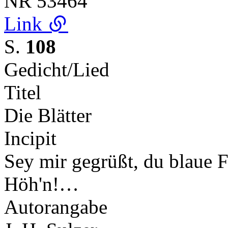
NR
53464
Link
S.
108
Gedicht/Lied
Titel
Die Blätter
Incipit
Sey mir gegrüßt, du blaue F
Höh'n!…
Autorangabe