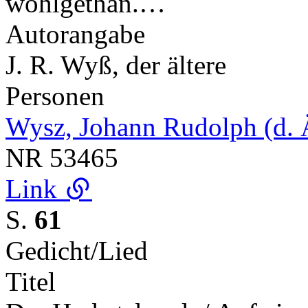
wohlgethan.…
Autorangabe
J. R. Wyß, der ältere
Personen
Wysz, Johann Rudolph (d. 
NR
53465
Link
S.
61
Gedicht/Lied
Titel