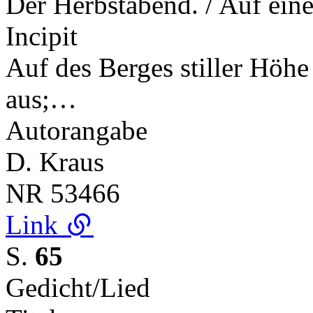
Der Herbstabend. / Auf ei
Incipit
Auf des Berges stiller Höhe
aus;…
Autorangabe
D. Kraus
NR
53466
Link
S.
65
Gedicht/Lied