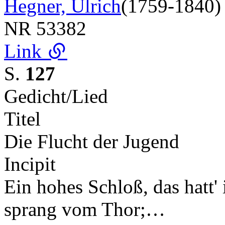
Hegner, Ulrich
(1759-1840)
NR
53382
Link
S.
127
Gedicht/Lied
Titel
Die Flucht der Jugend
Incipit
Ein hohes Schloß, das hatt'
sprang vom Thor;…