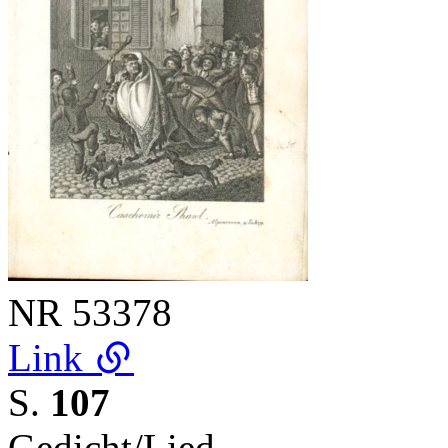
NR
53378
Link
S.
107
Gedicht/Lied