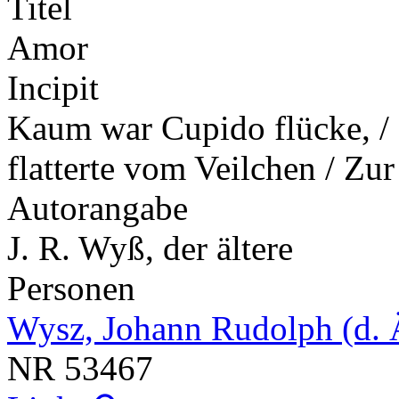
Titel
Amor
Incipit
Kaum war Cupido flücke, / S
flatterte vom Veilchen / Zu
Autorangabe
J. R. Wyß, der ältere
Personen
Wysz, Johann Rudolph (d. 
NR
53467