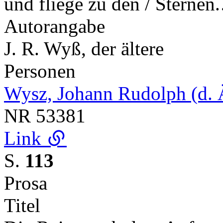
und fliege zu den / Sterne
Autorangabe
J. R. Wyß, der ältere
Personen
Wysz, Johann Rudolph (d. 
NR
53381
Link
S.
113
Prosa
Titel