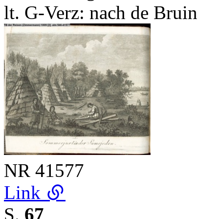
lt. G-Verz: nach de Bruin
NR
41577
Link
S.
67