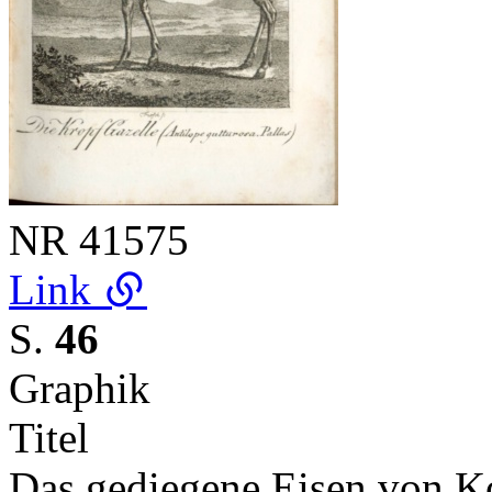
NR
41575
Link
S.
46
Graphik
Titel
Das gediegene Eisen von 