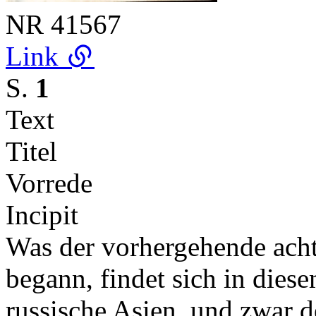
NR
41567
Link
S.
1
Text
Titel
Vorrede
Incipit
Was der vorhergehende ach
begann, findet sich in dies
russische Asien, und zwar 