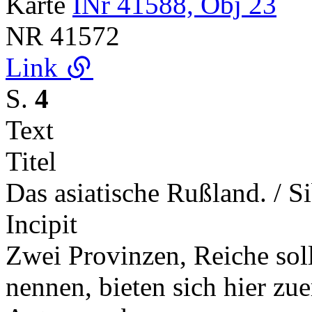
Karte
INr 41588, Obj 23
NR
41572
Link
S.
4
Text
Titel
Das asiatische Rußland. / Si
Incipit
Zwei Provinzen, Reiche sol
nennen, bieten sich hier zu