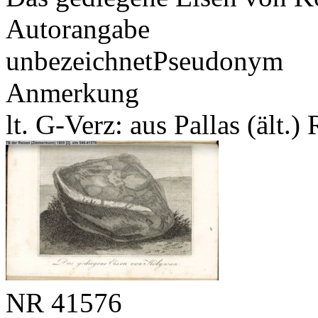
Autorangabe
unbezeichnet
Pseudonym
Anmerkung
lt. G-Verz: aus Pallas (ält.)
NR
41576