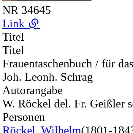
NR
34645
Link
Titel
Titel
Frauentaschenbuch / für das 
Joh. Leonh. Schrag
Autorangabe
W. Röckel del. Fr. Geißler s
Personen
Röckel, Wilhelm
(1801-184