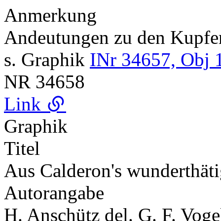
Anmerkung
Andeutungen zu den Kupf
s. Graphik
INr 34657, Obj 
NR
34658
Link
Graphik
Titel
Aus Calderon's wunderthät
Autorangabe
H. Anschütz del. G. F. Vogel