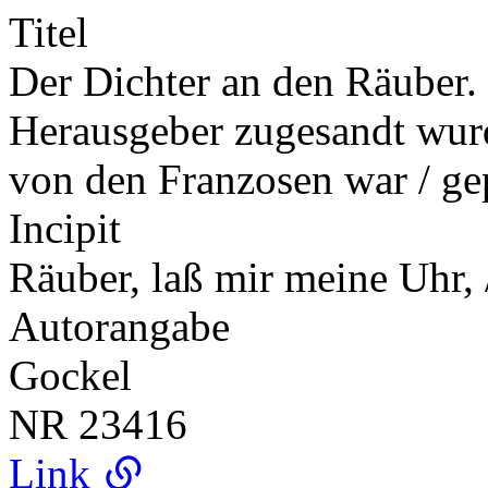
Titel
Der Dichter an den Räuber.
Herausgeber zugesandt wurd
von den Franzosen war / g
Incipit
Räuber, laß mir meine Uhr
Autorangabe
Gockel
NR
23416
Link