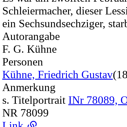
Schleiermacher, dieser Less
ein Sechsundsechziger, sta
Autorangabe
F. G. Kühne
Personen
Kühne, Friedrich Gustav
(1
Anmerkung
s. Titelportrait
INr 78089, O
NR
78099
Link