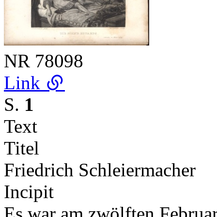
NR
78098
Link
S.
1
Text
Titel
Friedrich Schleiermacher
Incipit
Es war am zwölften Februar