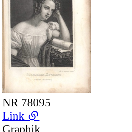
NR
78095
Link
Graphik