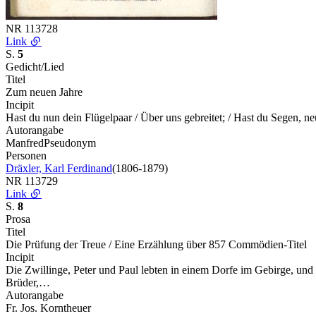
NR
113728
Link
S.
5
Gedicht/Lied
Titel
Zum neuen Jahre
Incipit
Hast du nun dein Flügelpaar / Über uns gebreitet; / Hast du Segen, ne
Autorangabe
Manfred
Pseudonym
Personen
Dräxler, Karl Ferdinand
(1806-1879)
NR
113729
Link
S.
8
Prosa
Titel
Die Prüfung der Treue / Eine Erzählung über 857 Commödien-Titel
Incipit
Die Zwillinge, Peter und Paul lebten in einem Dorfe im Gebirge, und d
Brüder,…
Autorangabe
Fr. Jos. Korntheuer