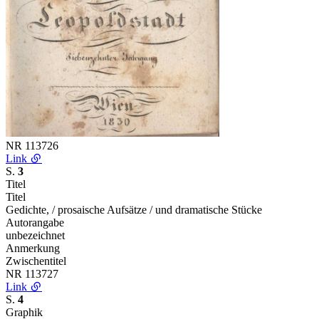
NR
113726
Link
S.
3
Titel
Titel
Gedichte, / prosaische Aufsätze / und dramatische Stücke
Autorangabe
unbezeichnet
Anmerkung
Zwischentitel
NR
113727
Link
S.
4
Graphik