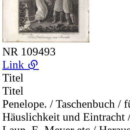
NR
109493
Link
Titel
Titel
Penelope. / Taschenbuch / fü
Häuslichkeit und Eintracht /
Laun, E. Meyer etc / Heraus