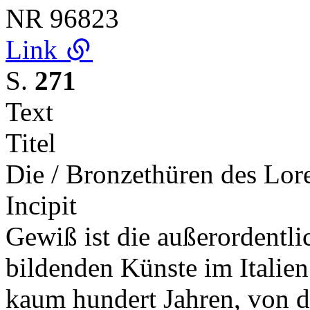
NR
96823
Link
S.
271
Text
Titel
Die / Bronzethüren des Lor
Incipit
Gewiß ist die außerordentli
bildenden Künste im Italie
kaum hundert Jahren, von d