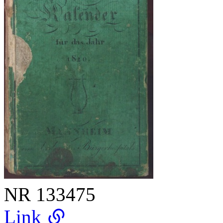
NR
133475
Link