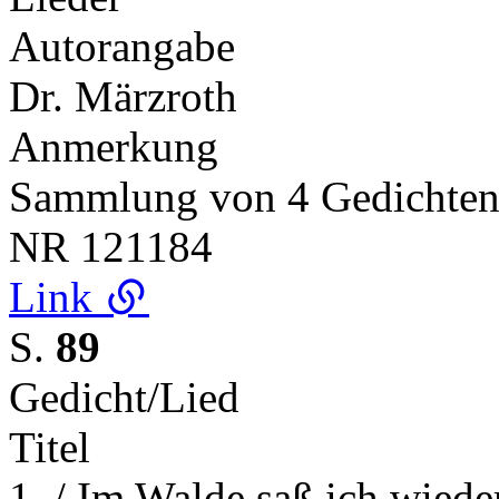
Autorangabe
Dr. Märzroth
Anmerkung
Sammlung von 4 Gedichte
NR
121184
Link
S.
89
Gedicht/Lied
Titel
1. / Im Walde saß ich wiede