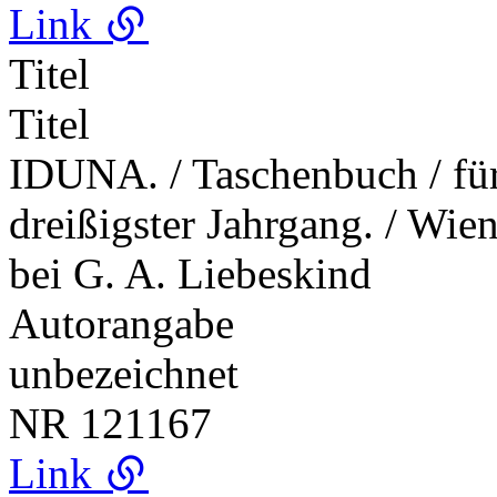
Link
Titel
Titel
IDUNA. / Taschenbuch / für 
dreißigster Jahrgang. / Wien
bei G. A. Liebeskind
Autorangabe
unbezeichnet
NR
121167
Link