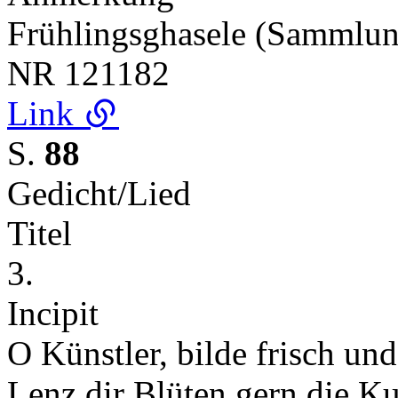
Frühlingsghasele (Sammlu
NR
121182
Link
S.
88
Gedicht/Lied
Titel
3.
Incipit
O Künstler, bilde frisch und
Lenz dir Blüten gern die K