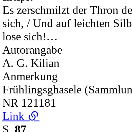
Es zerschmilzt der Thron de
sich, / Und auf leichten Sil
lose sich!…
Autorangabe
A. G. Kilian
Anmerkung
Frühlingsghasele (Sammlu
NR
121181
Link
S.
87