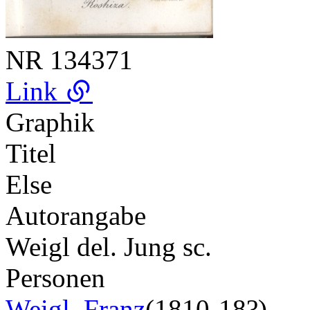
NR
134371
Link
Graphik
Titel
Else
Autorangabe
Weigl del. Jung sc.
Personen
Weigl, Franz
(1810-18?)