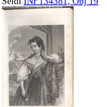
Seidl
INr 134381, Obj 19