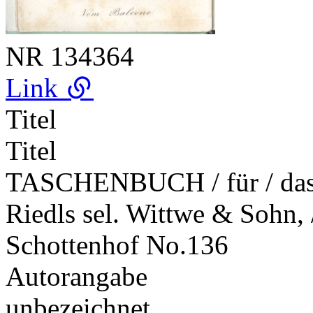
NR
134364
Link
Titel
Titel
TASCHENBUCH / für / das J
Riedls sel. Wittwe & Sohn, 
Schottenhof No.136
Autorangabe
unbezeichnet