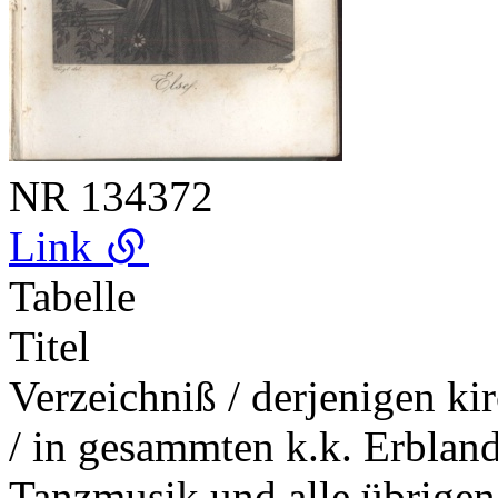
NR
134372
Link
Tabelle
Titel
Verzeichniß / derjenigen k
/ in gesammten k.k. Erblande
Tanzmusik und alle übrigen 