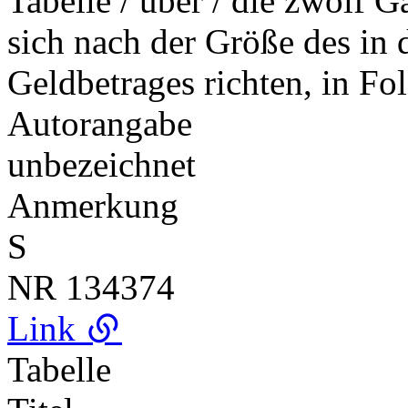
Tabelle / über / die zwölf G
sich nach der Größe des in 
Geldbetrages richten, in Fo
Autorangabe
unbezeichnet
Anmerkung
S
NR
134374
Link
Tabelle