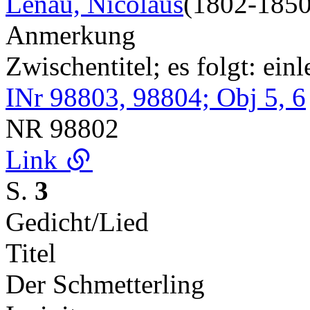
Lenau, Nicolaus
(1802-1850
Anmerkung
Zwischentitel; es folgt: ein
INr 98803, 98804; Obj 5, 6
NR
98802
Link
S.
3
Gedicht/Lied
Titel
Der Schmetterling