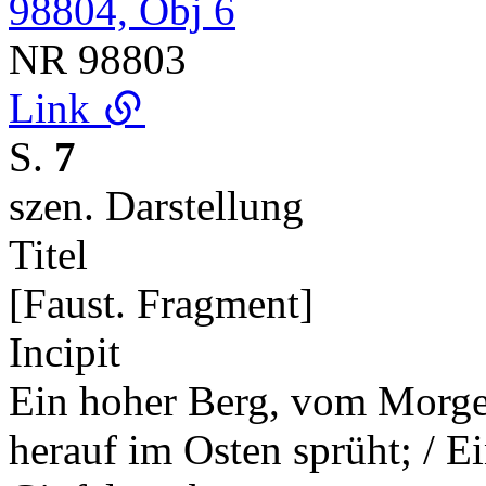
98804, Obj 6
NR
98803
Link
S.
7
szen. Darstellung
Titel
[Faust. Fragment]
Incipit
Ein hoher Berg, vom Morgen
herauf im Osten sprüht; / E