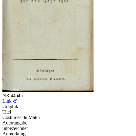
NR
44645
Link
Graphik
Titel
Costumes du Matin
Autorangabe
unbezeichnet
Anmerkung